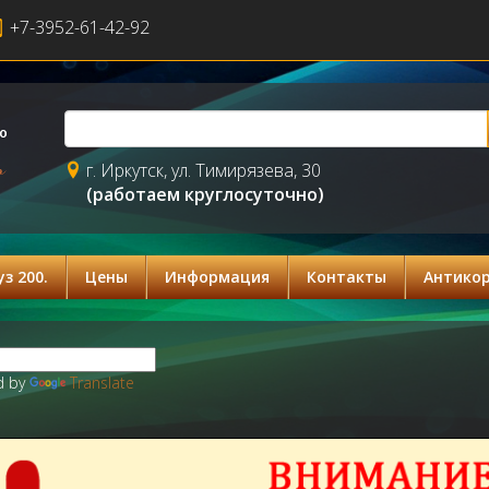
+7-3952-61-42-92
г. Иркутск, ул. Тимирязева, 30
(работаем круглосуточно)
з 200.
Цены
Информация
Контакты
Антико
d by
Translate