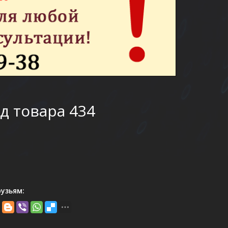
д товара 434
узьям: